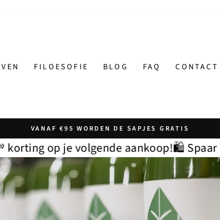
JVEN
FILOESOFIE
BLOG
FAQ
CONTACT
VANAF €95 WORDEN DE SAPJES GRATIS
gende aankoop!
🛍️ Spaar Filoepunten = 💸 ko