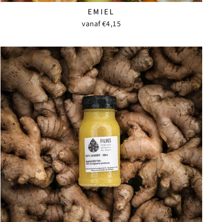
EMIEL
vanaf €4,15