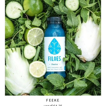
FEEKE
vanaf €4,25