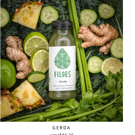
GERDA
vanaf €4,25