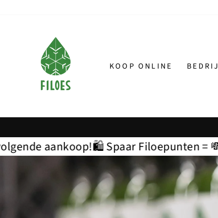
KOOP ONLINE
BEDRI
️ Spaar Filoepunten = 💸 korting op je vol