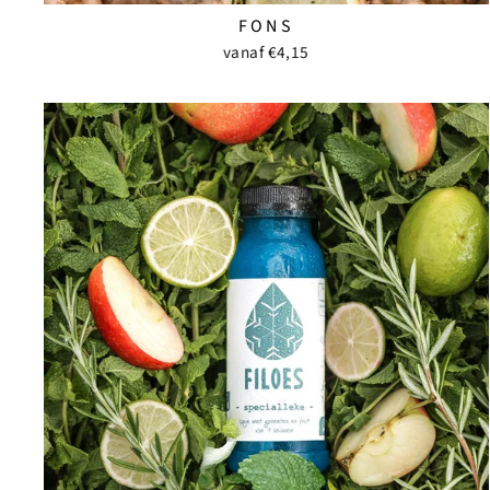
FONS
vanaf €4,15